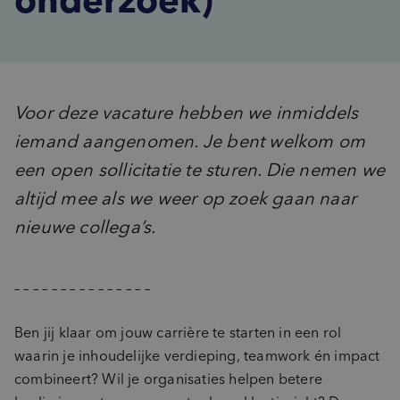
Advies
inventory_2
Product-ontwikkeling
pie_chart
insights
Marktpotentie
Data & Insights kickstart
sign_language
unknown_document
Usage & Attitude
Focussessie
step_over
What’s Next workshop
cast_for_education
Voor deze vacature hebben we inmiddels
Doelgroepinzichten
Masterclass
iemand aangenomen. Je bent welkom om
groups_2
(Potentiële) doelgroepen
een open sollicitatie te sturen. Die nemen we
psychology_alt
Behoeften
altijd mee als we weer op zoek gaan naar
record_voice_over
Opinieonderzoek
nieuwe collega’s.
– – – – – – – – – – – – – – –
Ben jij klaar om jouw carrière te starten in een rol
waarin je inhoudelijke verdieping, teamwork én impact
combineert? Wil je organisaties helpen betere