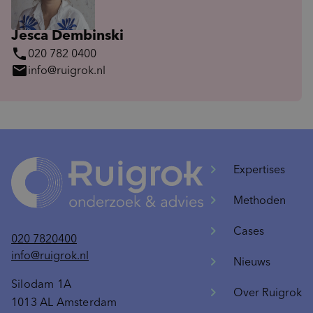
Jesca Dembinski
phone
020 782 0400
mail
info@ruigrok.nl
Expertises
Methoden
Cases
020 7820400
info@ruigrok.nl
Nieuws
Silodam 1A
Over Ruigrok
1013 AL Amsterdam