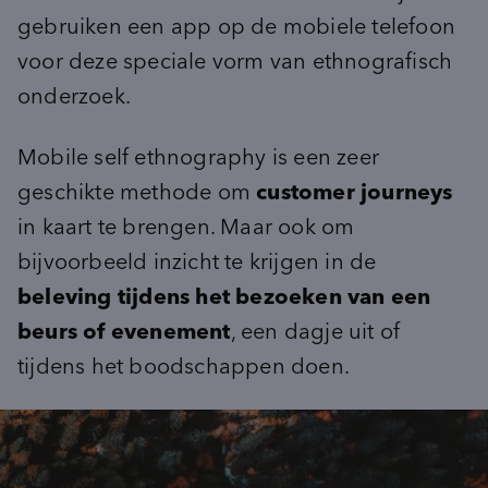
Advies
gebruiken een app op de mobiele telefoon
inventory_2
Product-ontwikkeling
pie_chart
insights
Marktpotentie
Data & Insights kickstart
voor deze speciale vorm van ethnografisch
sign_language
unknown_document
Usage & Attitude
Focussessie
onderzoek.
step_over
What’s Next workshop
cast_for_education
Doelgroepinzichten
Masterclass
Mobile self ethnography is een zeer
groups_2
geschikte methode om
customer journeys
(Potentiële) doelgroepen
psychology_alt
Behoeften
in kaart te brengen. Maar ook om
record_voice_over
Opinieonderzoek
bijvoorbeeld inzicht te krijgen in de
beleving tijdens het bezoeken van een
beurs of evenement
, een dagje uit of
tijdens het boodschappen doen.