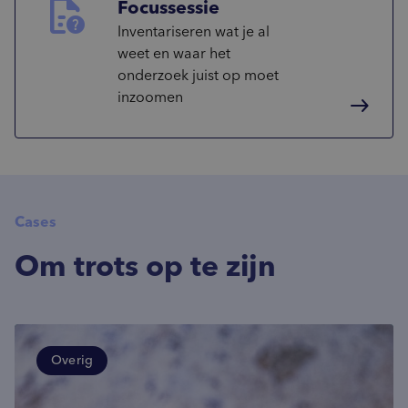
unknown_document
Focussessie
Inventariseren wat je al
weet en waar het
onderzoek juist op moet
inzoomen
east
Cases
Om trots op te zijn
Overig