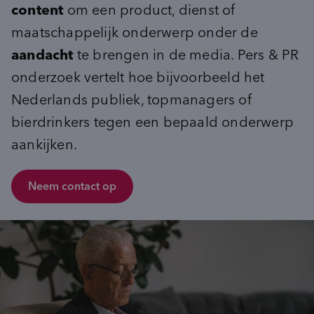
Advies
content
om een product, dienst of
inventory_2
Product-ontwikkeling
maatschappelijk onderwerp onder de
pie_chart
insights
Marktpotentie
Data & Insights kickstart
sign_language
unknown_document
Usage & Attitude
aandacht
te brengen in de media. Pers & PR
Focussessie
step_over
What’s Next workshop
onderzoek vertelt hoe bijvoorbeeld het
cast_for_education
Doelgroepinzichten
Masterclass
Nederlands publiek, topmanagers of
bierdrinkers tegen een bepaald onderwerp
groups_2
(Potentiële) doelgroepen
psychology_alt
Behoeften
aankijken.
record_voice_over
Opinieonderzoek
Neem contact op