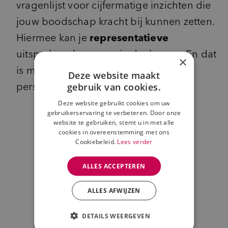
vragenlijst voor cijfermatige inzichten die
jouw boodschap kracht bij kunnen zetten.
Hiermee kan je
representatieve
uitspraken doen over je doelgroep. En dat
×
is meestal een voorwaarde om een
Deze website maakt
persbericht gepubliceerd te krijgen.
gebruik van cookies.
Deze website gebruikt cookies om uw
gebruikerservaring te verbeteren. Door onze
website te gebruiken, stemt u in met alle
cookies in overeenstemming met ons
Cookiebeleid.
Lees verder
ALLES ACCEPTEREN
ALLES AFWIJZEN
DETAILS WEERGEVEN