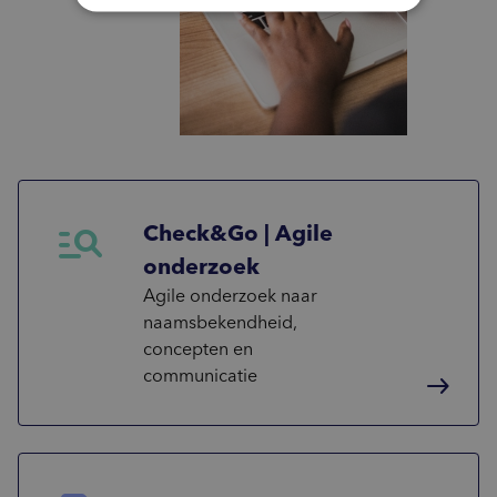
manage_search
Check&Go | Agile
onderzoek
Agile onderzoek naar
naamsbekendheid,
concepten en
communicatie
east