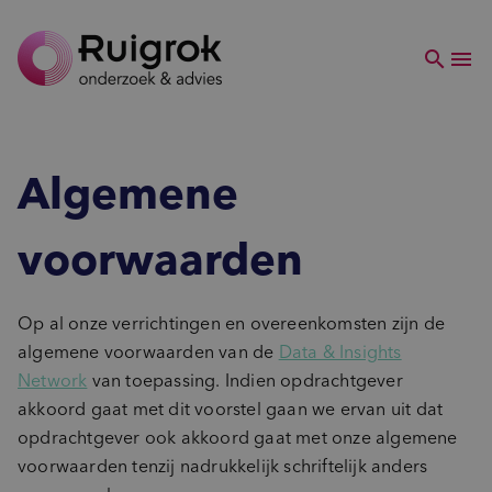
search
menu
Expertises
Merk & Communicatie
Methoden
loyalty
Kwalitatief & kwantitatief
Merk
comment
Communicatie
onderzoek
Cases
Algemene
campaign
Campagne
newspaper
Pers & PR
screen_search_desktop
Nieuws
Research community
voorwaarden
shopping_bag
Shoppanels
Klantervaring
remove_red_eye
Over Ruigrok
Eye tracking
groups
Co-creatie
Op al onze verrichtingen en overeenkomsten zijn de
computer
on_device_training
User Experience (UX)
Mobile self ethnography
Onze experts
algemene voorwaarden van de
cable
Data &
Insights
eyeglasses
Customer journey
Observatie
Ons bedrijf
shopping_cart_checkout
Network
van toepassing. Indien opdrachtgever
manage_search
Winkelervaring
Check&Go | Agile onderzoek
Onze werkwijze
sentiment_satisfied
bookmark
akkoord gaat met dit voorstel gaan we ervan uit dat
Tevredenheid
Tag-it
Ruigrok & AI
record_voice_over
opdrachtgever ook akkoord gaat met onze algemene
Online klantenpanel
Onze vacatures
Innovatie
voorwaarden tenzij nadrukkelijk schriftelijk anders