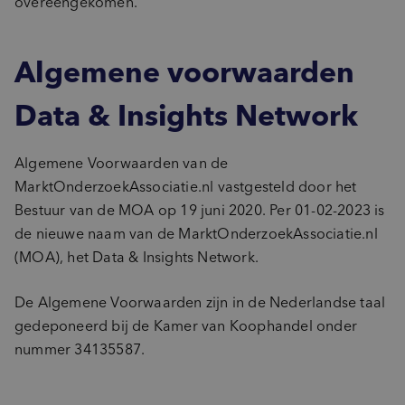
Advies
overeengekomen.
inventory_2
Product-ontwikkeling
pie_chart
insights
Marktpotentie
Data & Insights kickstart
Algemene voorwaarden
sign_language
unknown_document
Usage & Attitude
Focussessie
step_over
What’s Next workshop
Data & Insights Network
cast_for_education
Doelgroepinzichten
Masterclass
groups_2
(Potentiële) doelgroepen
Algemene Voorwaarden van de
psychology_alt
Behoeften
MarktOnderzoekAssociatie.nl vastgesteld door het
record_voice_over
Opinieonderzoek
Bestuur van de MOA op 19 juni 2020. Per 01-02-2023 is
de nieuwe naam van de MarktOnderzoekAssociatie.nl
(MOA), het Data & Insights Network.
De Algemene Voorwaarden zijn in de Nederlandse taal
gedeponeerd bij de Kamer van Koophandel onder
nummer 34135587.