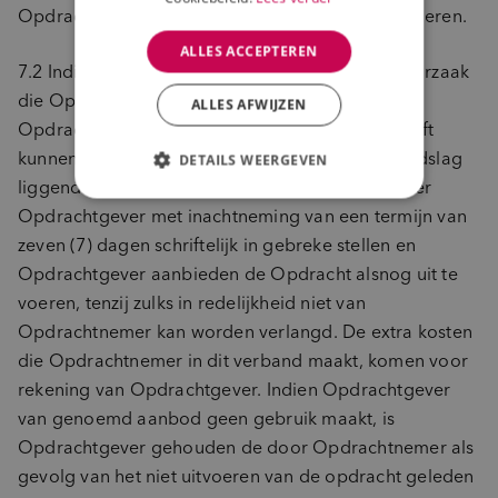
Opdrachtgever gerechtigd de Opdracht te annuleren.
ALLES ACCEPTEREN
7.2 Indien Opdrachtnemer als gevolg van een oorzaak
die Opdrachtgever kan worden toegerekend, de
ALLES AFWIJZEN
Opdracht niet heeft kunnen uitvoeren of niet heeft
kunnen uitvoeren conform het daaraan ten grondslag
DETAILS WEERGEVEN
liggende onderzoeksvoorstel, zal Opdrachtnemer
Opdrachtgever met inachtneming van een termijn van
zeven (7) dagen schriftelijk in gebreke stellen en
Opdrachtgever aanbieden de Opdracht alsnog uit te
voeren, tenzij zulks in redelijkheid niet van
Opdrachtnemer kan worden verlangd. De extra kosten
die Opdrachtnemer in dit verband maakt, komen voor
rekening van Opdrachtgever. Indien Opdrachtgever
van genoemd aanbod geen gebruik maakt, is
Opdrachtgever gehouden de door Opdrachtnemer als
gevolg van het niet uitvoeren van de opdracht geleden