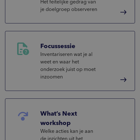
Het feitelijke gedrag van
je doelgroep observeren
east
unknown_document
Focussessie
Inventariseren wat je al
weet en waar het
onderzoek juist op moet
inzoomen
east
step_over
What’s Next
workshop
Welke acties kan je aan
de inzichten uit het