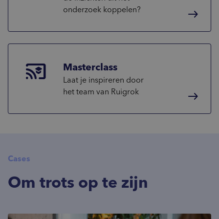
onderzoek koppelen?
east
cast_for_education
Masterclass
Laat je inspireren door
het team van Ruigrok
east
Cases
Om trots op te zijn