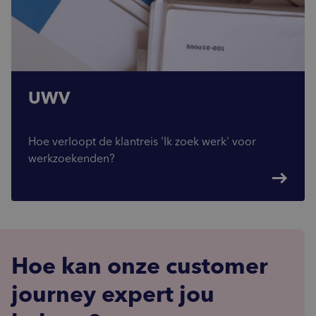
UWV
Hoe verloopt de klantreis 'Ik zoek werk' voor
werkzoekenden?
east
Hoe kan onze customer
journey expert jou