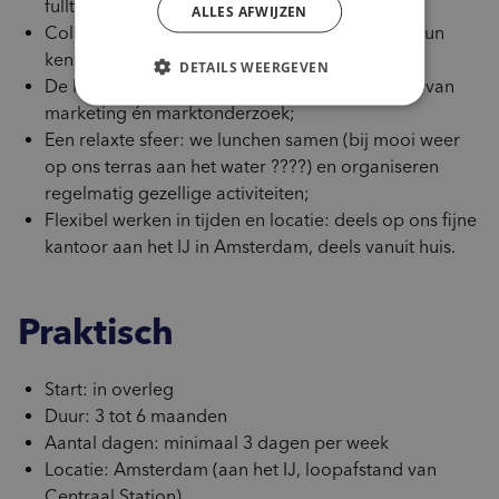
fulltime);
ALLES AFWIJZEN
Collega’s die je echt meenemen in het vak en hun
kennis met je delen
DETAILS WEERGEVEN
De kans om superveel te leren over de praktijk van
marketing én marktonderzoek;
Een relaxte sfeer: we lunchen samen (bij mooi weer
op ons terras aan het water ????) en organiseren
regelmatig gezellige activiteiten;
Flexibel werken in tijden en locatie: deels op ons fijne
kantoor aan het IJ in Amsterdam, deels vanuit huis.
Praktisch
Start: in overleg
Duur: 3 tot 6 maanden
Aantal dagen: minimaal 3 dagen per week
Locatie: Amsterdam (aan het IJ, loopafstand van
Centraal Station)