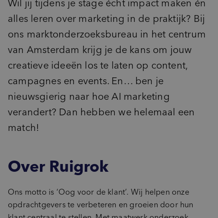
Advies
Wil jij tijdens je stage écht impact maken én
inventory_2
Product-ontwikkeling
alles leren over marketing in de praktijk? Bij
pie_chart
insights
Marktpotentie
Data & Insights kickstart
ons marktonderzoeksbureau in het centrum
sign_language
unknown_document
Usage & Attitude
Focussessie
step_over
van Amsterdam krijg je de kans om jouw
What’s Next workshop
cast_for_education
Doelgroepinzichten
Masterclass
creatieve ideeën los te laten op content,
campagnes en events. En… ben je
groups_2
(Potentiële) doelgroepen
nieuwsgierig naar hoe AI marketing
psychology_alt
Behoeften
record_voice_over
Opinieonderzoek
verandert? Dan hebben we helemaal een
match!
Over Ruigrok
Ons motto is ‘Oog voor de klant’. Wij helpen onze
opdrachtgevers te verbeteren en groeien door hun
klant centraal te stellen. Met maatwerk onderzoek,