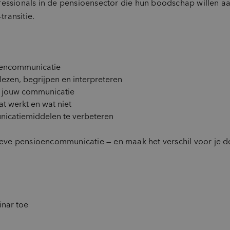
essionals in de pensioensector die hun boodschap willen aan
ransitie.
ioencommunicatie
ezen, begrijpen en interpreteren
r jouw communicatie
at werkt en wat niet
nicatiemiddelen te verbeteren
tieve pensioencommunicatie — en maak het verschil voor je 
inar toe