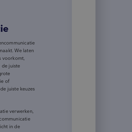
Doelgroepinzichten
groups_2
(Potentiële) doelgroepen
psychology_alt
Behoeften
ie
record_voice_over
Opinieonderzoek
ioencommunicatie
 maakt. We laten
s voorkomt,
 de juiste
grote
e of
 de juiste keuzes
atie verwerken,
 communicatie
icht in de