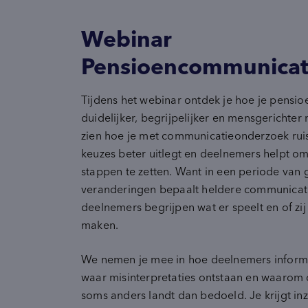
Innovatie
Webinar
inventory_2
Product-ontwikkeling
pie_chart
Marktpotentie
Pensioencommunicat
sign_language
Usage & Attitude
Tijdens het webinar ontdek je hoe je pens
duidelijker, begrijpelijker en mensgerichter
zien hoe je met communicatieonderzoek rui
keuzes beter uitlegt en deelnemers helpt om
stappen te zetten. Want in een periode van 
veranderingen bepaalt heldere communicati
deelnemers begrijpen wat er speelt en of zij
maken.
We nemen je mee in hoe deelnemers inform
waar misinterpretaties ontstaan en waarom
soms anders landt dan bedoeld. Je krijgt inz