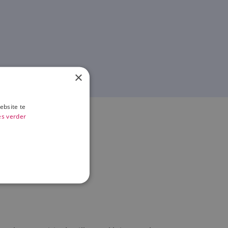
×
ebsite te
es verder