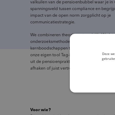
valkuilen van de pensioenbubbel waar je in 
spanningsveld tussen compliance en begrijpe
impact van de open norm zorgplicht op je
communicatiestrategie.
We combineren theorie met praktijk. We lat
onderzoeksmethodes je helpen om teksten, 
kernboodschappen te toetsen voordat ze liv
Deze web
onze eigen tool Tag-it. We delen herkenbar
gebruike
uit de pensioenpraktijk én laten je ervaren
afhaken of juist vertrouwen vinden.
Voor wie?