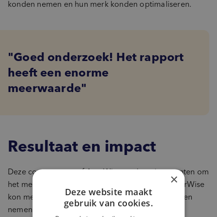
konden nemen en hun merk konden optimaliseren.
Goed onderzoek! Het rapport
heeft een enorme
meerwaarde
Resultaat en impact
Deze concepttest gaf AyurWise aanknopingspunten om
×
het merk te verbeteren. En nog belangrijker: AyurWise
Deze website maakt
kon met de inzichten de noodzakelijke beslissingen
gebruik van cookies.
nemen om de Nederlandse markt succesvol te