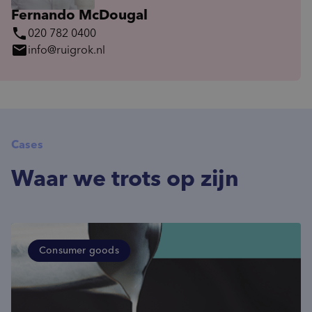
Fernando McDougal
phone
020 782 0400
mail
info@ruigrok.nl
Cases
Waar we trots op zijn
Consumer goods