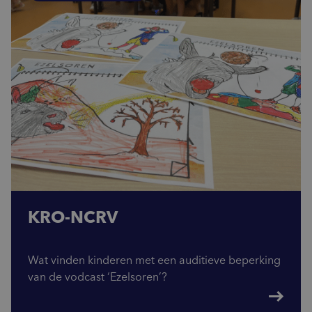
KRO-NCRV
Wat vinden kinderen met een auditieve beperking
van de vodcast ‘Ezelsoren’?
east