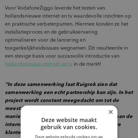
Voor VodafoneZiggo leverde het testen van
hollandsnieuwe internet en tv waardevolle inzichten op
en praktische verbeterpunten. Hiermee konden ze het
installatieproces en de gebruikservaring
optimaliseren voor de lancering en
toegankelijkheidsissues wegnemen. Dit resulteerde in
een stevige basis voor succesvolle introductie van
hollandsnieuwe internet en tv
in de markt!
“In deze samenwerking laat Ruigrok zien dat
samenwerking een echt partnership kan zijn. In het
project wordt constant meegedacht om tot de
meest bruikbare adviezen te komen. Op die
×
manier komen we tot een soepele lancering van de
Deze website maakt
internet & tv diensten voor de hollandsnieuwe
gebruik van cookies.
klanten.
“
Deze website gebruikt cookies om uw