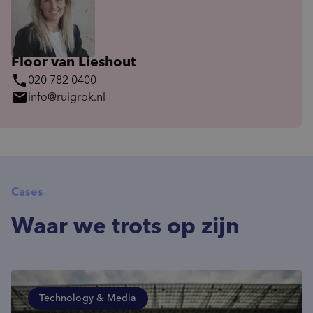
Floor van Lieshout
phone
020 782 0400
mail
info@ruigrok.nl
Cases
Waar we trots op zijn
Technology & Media