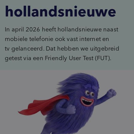
Advies
hollandsnieuwe
inventory_2
Product-ontwikkeling
pie_chart
insights
Marktpotentie
Data & Insights kickstart
sign_language
unknown_document
Usage & Attitude
Focussessie
In april 2026 heeft hollandsnieuwe naast
step_over
What’s Next workshop
cast_for_education
Doelgroepinzichten
Masterclass
mobiele telefonie ook vast internet en
tv gelanceerd. Dat hebben we uitgebreid
groups_2
(Potentiële) doelgroepen
getest via een Friendly User Test (FUT).
psychology_alt
Behoeften
record_voice_over
Opinieonderzoek