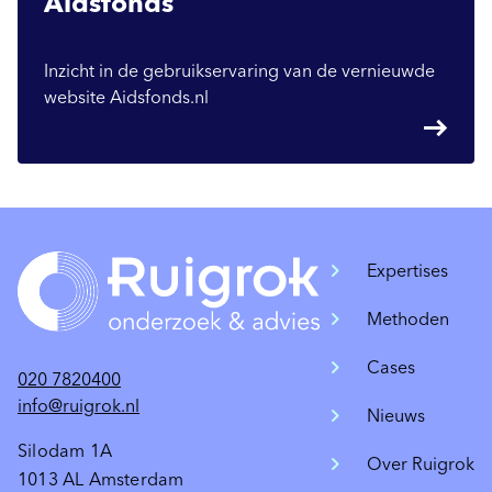
Aidsfonds
Inzicht in de gebruikservaring van de vernieuwde
website Aidsfonds.nl
east
Expertises
Methoden
Cases
020 7820400
info@ruigrok.nl
Nieuws
Silodam 1A
Over Ruigrok
1013 AL Amsterdam