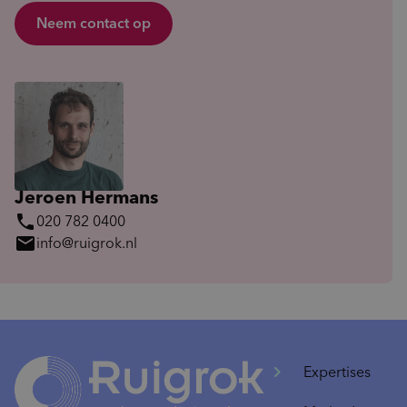
Neem contact op
Jeroen Hermans
phone
020 782 0400
mail
info@ruigrok.nl
Expertises