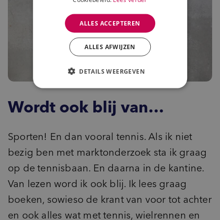
ALLES ACCEPTEREN
ALLES AFWIJZEN
DETAILS WEERGEVEN
Wordt ook blij van…
Sporten! En dan vooral tennis. Als ik niet
bezig ben met marktonderzoek sta ik graag
op de tennisbaan. En daarna in de kantine.
Van lezen word ik ook blij. Ik lees graag
boeken, sowieso de krant van voor tot achter
en ook alles wat met tennis, wielrennen en