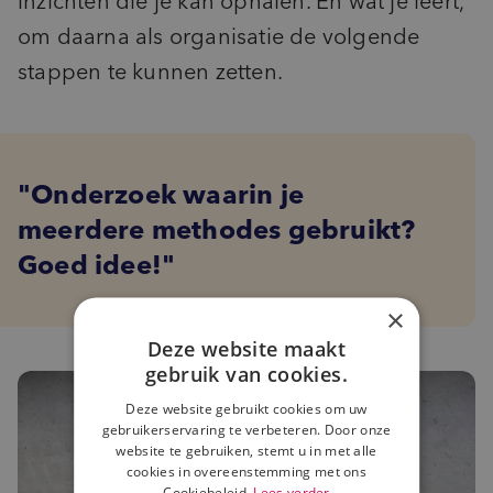
inzichten die je kan ophalen. En wat je leert,
om daarna als organisatie de volgende
stappen te kunnen zetten.
Onderzoek waarin je
meerdere methodes gebruikt?
Goed idee!
×
Deze website maakt
gebruik van cookies.
Deze website gebruikt cookies om uw
gebruikerservaring te verbeteren. Door onze
website te gebruiken, stemt u in met alle
cookies in overeenstemming met ons
Cookiebeleid.
Lees verder