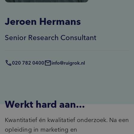
Advies
inventory_2
Product-ontwikkeling
pie_chart
insights
Marktpotentie
Data & Insights kickstart
Jeroen Hermans
sign_language
unknown_document
Usage & Attitude
Focussessie
step_over
What’s Next workshop
Senior Research Consultant
cast_for_education
Doelgroepinzichten
Masterclass
groups_2
(Potentiële) doelgroepen
psychology_alt
Behoeften
020 782 0400
info@ruigrok.nl
record_voice_over
Opinieonderzoek
Werkt hard aan...
Kwantitatief én kwalitatief onderzoek. Na een
opleiding in marketing en