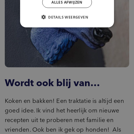
ALLES AFWIJZEN
DETAILS WEERGEVEN
Wordt ook blij van…
Koken en bakken! Een traktatie is altijd een
goed idee. Ik vind het heerlijk om nieuwe
recepten uit te proberen met familie en
vrienden. Ook ben ik gek op honden! Als