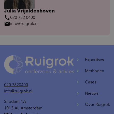
Julia Vrijaldenhoven
phone
020 782 0400
mail
info@ruigrok.nl
Expertises
Methoden
Cases
020 7820400
info@ruigrok.nl
Nieuws
Silodam 1A
Over Ruigrok
1013 AL Amsterdam