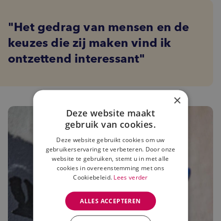
Het gedrag van mensen en de
keuzes die zij maken vind ik
ontzettend interessant
×
Deze website maakt
gebruik van cookies.
Deze website gebruikt cookies om uw
gebruikerservaring te verbeteren. Door onze
website te gebruiken, stemt u in met alle
cookies in overeenstemming met ons
Cookiebeleid.
Lees verder
ALLES ACCEPTEREN