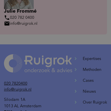
Julie Frommé
phone
020 782 0400
mail
info@ruigrok.nl
Expertises
Methoden
Cases
020 7820400
info@ruigrok.nl
Nieuws
Silodam 1A
Over Ruigrok
1013 AL Amsterdam