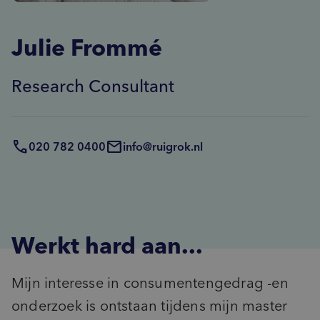
Advies
inventory_2
Product-ontwikkeling
pie_chart
insights
Marktpotentie
Data & Insights kickstart
Julie Frommé
sign_language
unknown_document
Usage & Attitude
Focussessie
step_over
What’s Next workshop
Research Consultant
cast_for_education
Doelgroepinzichten
Masterclass
groups_2
(Potentiële) doelgroepen
psychology_alt
Behoeften
020 782 0400
info@ruigrok.nl
record_voice_over
Opinieonderzoek
Werkt hard aan...
Mijn interesse in consumentengedrag -en
onderzoek is ontstaan tijdens mijn master