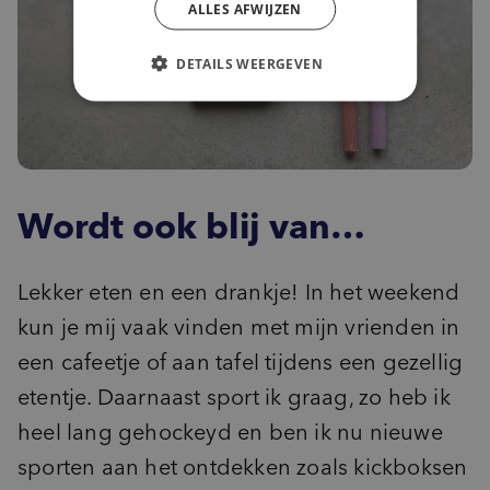
ALLES AFWIJZEN
DETAILS WEERGEVEN
Wordt ook blij van…
Lekker eten en een drankje! In het weekend
kun je mij vaak vinden met mijn vrienden in
een cafeetje of aan tafel tijdens een gezellig
etentje. Daarnaast sport ik graag, zo heb ik
heel lang gehockeyd en ben ik nu nieuwe
sporten aan het ontdekken zoals kickboksen