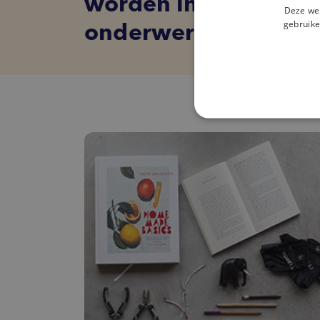
worden in een nieu
Deze web
gebruike
onderwerp.