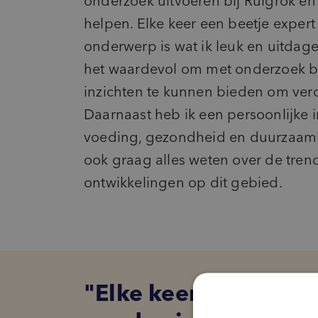
onderzoek uitvoeren bij Ruigrok en
helpen. Elke keer een beetje exper
onderwerp is wat ik leuk en uitdage
het waardevol om met onderzoek b
inzichten te kunnen bieden om ver
Daarnaast heb ik een persoonlijke i
voeding, gezondheid en duurzaamhe
ook graag alles weten over de tren
ontwikkelingen op dit gebied.
Elke keer een beetj