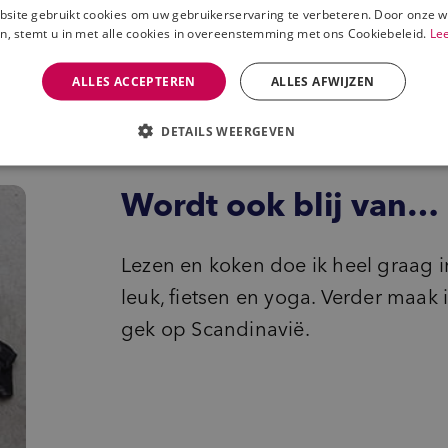
w
site gebruikt cookies om uw gebruikerservaring te verbeteren. Door onze w
n, stemt u in met alle cookies in overeenstemming met ons Cookiebeleid.
Le
ALLES ACCEPTEREN
ALLES AFWIJZEN
DETAILS WEERGEVEN
Wordt ook blij van…
Lezen en koken doe ik heel graag 
leuk, fietsen en yoga. Verder maak 
gek op Scandinavië.