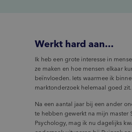
Innovatie
inventory_2
Product-ontwikkeling
pie_chart
Marktpotentie
sign_language
Usage & Attitude
Werkt hard aan...
Ik heb een grote interesse in mense
ze maken en hoe mensen elkaar k
beïnvloeden. Iets waarmee ik binn
marktonderzoek helemaal goed zit.
Na een aantal jaar bij een ander 
te hebben gewerkt na mijn master 
Psychology, mag ik nu dagelijks kwa