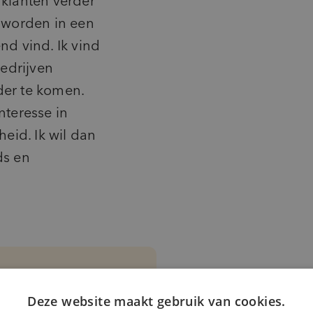
 klanten verder
t worden in een
nd vind. Ik vind
edrijven
der te komen.
nteresse in
id. Ik wil dan
ds en
e expert
Deze website maakt gebruik van cookies.