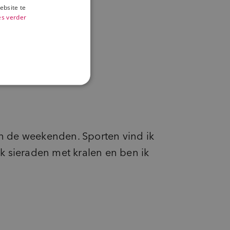
ebsite te
es verder
in de weekenden. Sporten vind ik
ik sieraden met kralen en ben ik