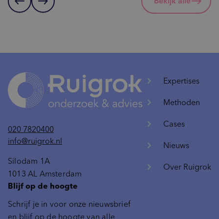
west
east
Bekijk alle
Expertises
Methoden
Cases
020 7820400
info@ruigrok.nl
Nieuws
Silodam 1A
Over Ruigrok
1013 AL Amsterdam
Blijf op de hoogte
Schrijf je in voor onze nieuwsbrief
en blijf op de hoogte van alle