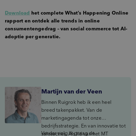
Download
het complete What’s Happening Online
rapport en ontdek alle trends in online
consumentengedrag – van social commerce tot AI-
adoptie per generatie.
Martijn van der Veen
Binnen Ruigrok heb ik een heel
breed takenpakket. Van de
marketingagenda tot onze
bedrijfsstrategie. En van innovatie tot
Verder volg ik graag de
salesacties. Als lid van het MT