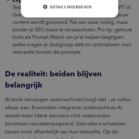
DETAILS WEERGEVEN
Test hoe je content wordt opgepikt door ChatGPT of
Gemini. Vraag naar jouw onderwerp en kijk of jouw
content wordt genoemd. Pas aan waar nodig, maar
zonder je SEO-basis te verwaarlozen. Pro tip: gebruik
tools als Prompt Watch om je te helpen begrijpen
welke vragen je doelgroep stelt en optimaliseer voor
relevantie binnen die prompts.
De realiteit: beiden blijven
belangrijk
AI-tools vervangen zoekmachines (nog) niet – ze vullen
elkaar aan. Bovendien integreren zoekmachines AI
steeds meer (denk aan zero-click antwoorden
bovenaan resultatenpagina’s). Gebruikers schakelen
tussen tools afhankelijk van hun behoefte. Op dit