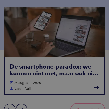
De smartphone-paradox: we
kunnen niet met, maar ook niet
zonder
today
06 augustus 2026
east
person
Natalia Valk