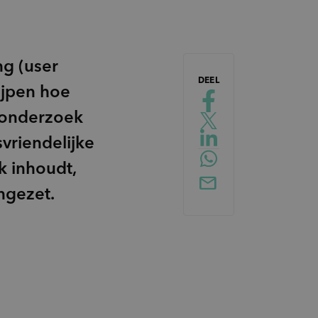
ng (user
DEEL
ijpen hoe
 onderzoek
vriendelijke
k inhoudt,
ngezet.