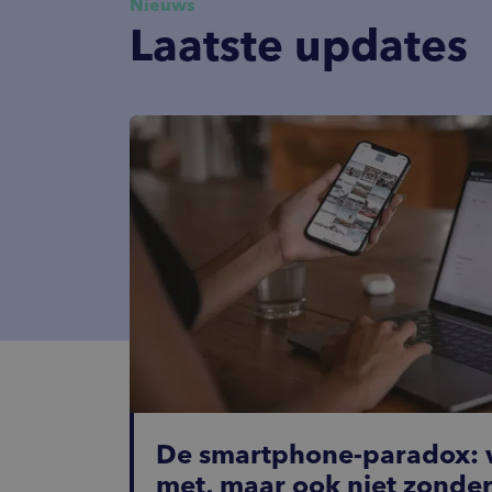
Nieuws
diensten.
onderzoek te doen, altijd o
Laatste updates
het ‘waarom’ achter menseli
De smartphone-paradox: 
met, maar ook niet zonde