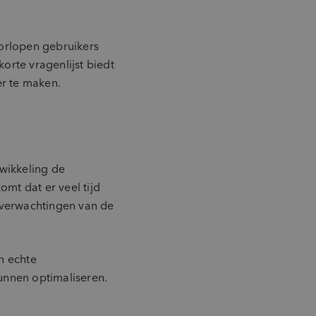
.
orlopen gebruikers
korte vragenlijst biedt
er te maken.
twikkeling de
mt dat er veel tijd
n verwachtingen van de
n echte
unnen optimaliseren.