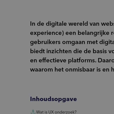
Innovatie
inventory_2
Product-ontwikkeling
pie_chart
Marktpotentie
In de digitale wereld van web
sign_language
Usage & Attitude
experience) een belangrijke r
gebruikers omgaan met digita
biedt inzichten die de basis 
en effectieve platforms. Daar
waarom het onmisbaar is en h
Inhoudsopgave
Wat is UX onderzoek?