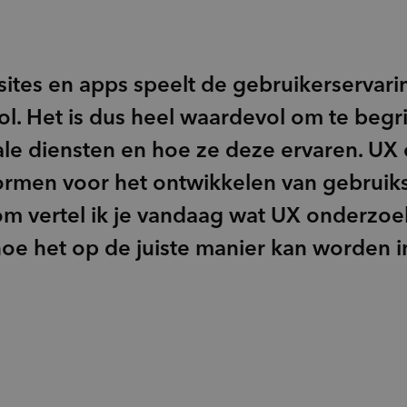
Doelgroepinzichten
groups_2
(Potentiële) doelgroepen
psychology_alt
Behoeften
sites en apps speelt de gebruikerservari
record_voice_over
Opinieonderzoek
ol. Het is dus heel waardevol om te begr
le diensten en hoe ze deze ervaren. UX
vormen voor het ontwikkelen van gebruiks
om vertel ik je vandaag wat UX onderzoe
oe het op de juiste manier kan worden i