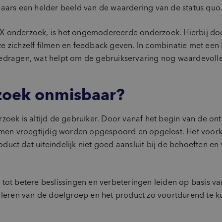
laars een helder beeld van de waardering van de status quo
X onderzoek, is het ongemodereerde onderzoek. Hierbij do
 ze zichzelf filmen en feedback geven. In combinatie met een 
jk gedragen, wat helpt om de gebruikservaring nog waardevoll
zoek onmisbaar?
zoek is altijd de gebruiker. Door vanaf het begin van de on
emen vroegtijdig worden opgespoord en opgelost. Het voorko
uct dat uiteindelijk niet goed aansluit bij de behoeften e
tot betere beslissingen en verbeteringen leiden op basis va
e leren van de doelgroep en het product zo voortdurend te k