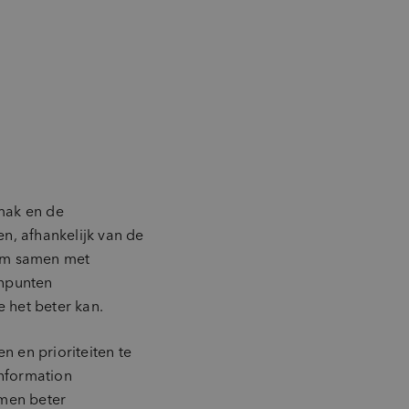
emak en de
n, afhankelijk van de
 om samen met
jnpunten
e het beter kan.
 en prioriteiten te
information
emen beter