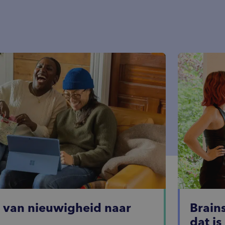
: van nieuwigheid naar
Brain
dat i