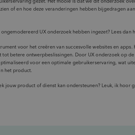
ikerservaring gezet. Het mooie is dat we dit onderzoek over
n zien of en hoe deze veranderingen hebben bijgedragen aa
e ongemodereerd UX onderzoek hebben ingezet? Lees dan hi
rument voor het creëren van succesvolle websites en apps. 
dt tot betere ontwerpbeslissingen. Door UX onderzoek op de j
timaliseerd voor een optimale gebruikerservaring, wat uitein
n het product.
k jouw product of dienst kan ondersteunen? Leuk, ik hoor g