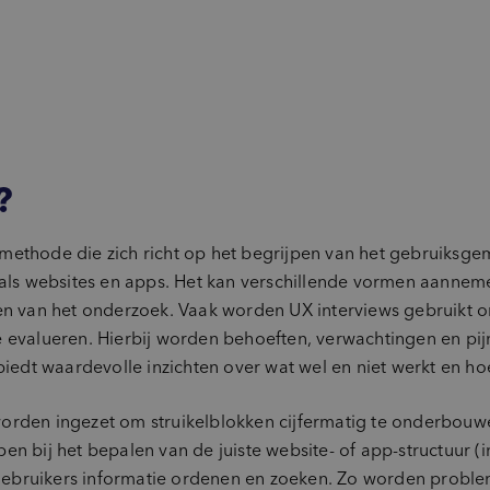
?
methode die zich richt op het begrijpen van het gebruiksg
oals websites en apps. Het kan verschillende vormen aanneme
len van het onderzoek. Vaak worden UX interviews gebruikt
e evalueren. Hierbij worden behoeften, verwachtingen en pi
biedt waardevolle inzichten over wat wel en niet werkt en ho
orden ingezet om struikelblokken cijfermatig te onderbouwen
elpen bij het bepalen van de juiste website- of app-structuur (
e gebruikers informatie ordenen en zoeken. Zo worden probl