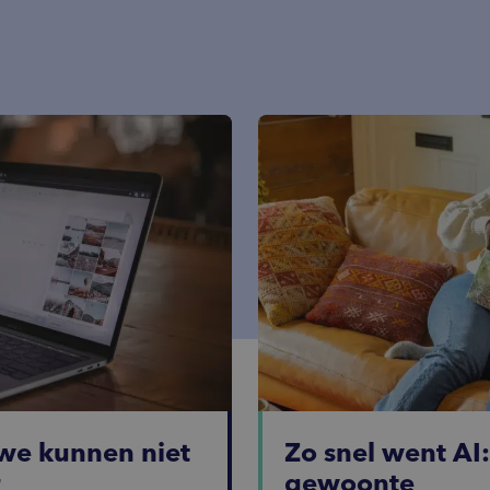
p zoek naar
jk gedrag.
we kunnen niet
Zo snel went AI
r
gewoonte