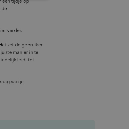
 een tijdje op
n de
er verder.
Het zet de gebruiker
uiste manier in te
delijk leidt tot
raag van je.