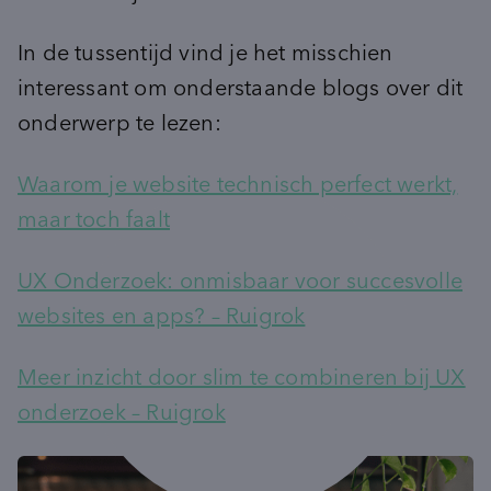
Advies
inventory_2
Product-ontwikkeling
In de tussentijd vind je het misschien
pie_chart
insights
Marktpotentie
Data & Insights kickstart
sign_language
unknown_document
Usage & Attitude
Focussessie
interessant om onderstaande blogs over dit
step_over
What’s Next workshop
onderwerp te lezen:
cast_for_education
Doelgroepinzichten
Masterclass
Waarom je website technisch perfect werkt,
groups_2
(Potentiële) doelgroepen
psychology_alt
maar toch faalt
Behoeften
record_voice_over
Opinieonderzoek
UX Onderzoek: onmisbaar voor succesvolle
websites en apps? – Ruigrok
Meer inzicht door slim te combineren bij UX
onderzoek – Ruigrok