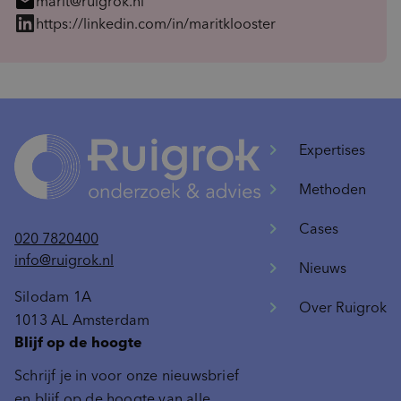
mail
marit@ruigrok.nl
https://linkedin.com/in/maritklooster
Expertises
Methoden
Cases
020 7820400
info@ruigrok.nl
Nieuws
Silodam 1A
Over Ruigrok
1013 AL Amsterdam
Blijf op de hoogte
Schrijf je in voor onze nieuwsbrief
en blijf op de hoogte van alle