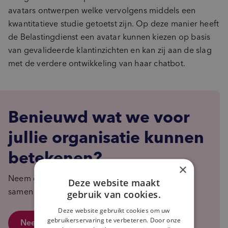
avatars ontwerpen welke vervolgens middels een
kwantitatieve studie getoetst zijn. Op deze manier heeft
de Belastingdienst een avatar kunnen kiezen op basis
van gevalideerde klantinzichten en kan zij aan de slag
met de verdere ontwikkeling van haar chatbot.
Benieuwd wat we voor
jullie organisatie kunnen
betekenen?
×
Neem contact met ons op en we bekijken graag
Deze website maakt
samen wat de mogelijkheden zijn.
gebruik van cookies.
Deze website gebruikt cookies om uw
gebruikerservaring te verbeteren. Door onze
Neem contact op