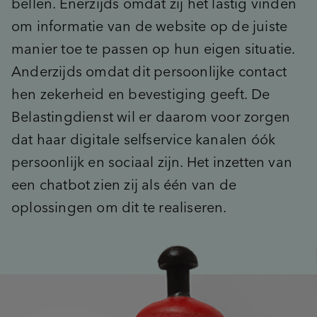
Advies
bellen. Enerzijds omdat zij het lastig vinden
inventory_2
Product-ontwikkeling
om informatie van de website op de juiste
pie_chart
insights
Marktpotentie
Data & Insights kickstart
manier toe te passen op hun eigen situatie.
sign_language
unknown_document
Usage & Attitude
Focussessie
step_over
Anderzijds omdat dit persoonlijke contact
What’s Next workshop
cast_for_education
Doelgroepinzichten
Masterclass
hen zekerheid en bevestiging geeft. De
Belastingdienst wil er daarom voor zorgen
groups_2
(Potentiële) doelgroepen
dat haar digitale selfservice kanalen óók
psychology_alt
Behoeften
record_voice_over
Opinieonderzoek
persoonlijk en sociaal zijn. Het inzetten van
een chatbot zien zij als één van de
oplossingen om dit te realiseren.