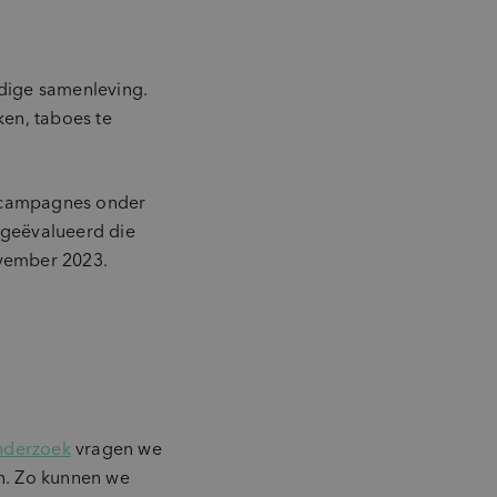
rdige samenleving.
ken, taboes te
rkcampagnes onder
geëvalueerd die
ovember 2023.
onderzoek
vragen we
n. Zo kunnen we