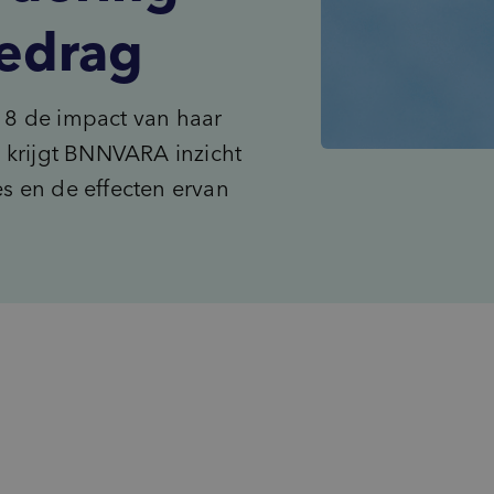
Doelgroepinzichten
gedrag
groups_2
(Potentiële) doelgroepen
psychology_alt
Behoeften
record_voice_over
Opinieonderzoek
8 de impact van haar
 krijgt BNNVARA inzicht
 en de effecten ervan