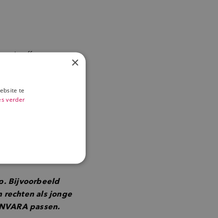
s, de effecten op
×
 mee in de
ebsite te
es verder
 gevoerd om
van de Nederlanders
. Bijvoorbeeld
 rechten als jonge
BNNVARA passen.