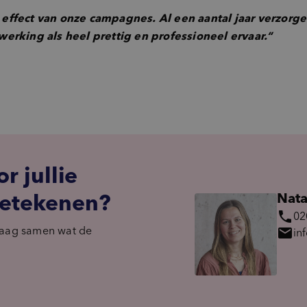
t effect van onze campagnes. Al een aantal jaar verzorge
rking als heel prettig en professioneel ervaar.
“
 jullie
betekenen?
Nata
phone
02
raag samen wat de
mail
in