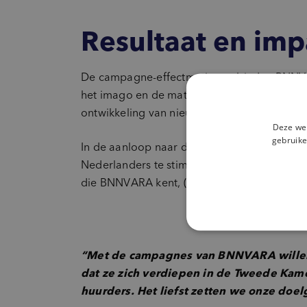
Resultaat en imp
De campagne-effectmetingen bieden BNNVAR
het imago en de mate de campagnes de doel
ontwikkeling van nieuwe campagnes.
Deze web
gebruike
In de aanloop naar de Tweede Kamerverki
Nederlanders te stimuleren om te gaan ste
die BNNVARA kent, (mede) door de campagn
“Met de campagnes van BNNVARA willen 
dat ze zich verdiepen in de Tweede Kame
huurders. Het liefst zetten we onze doe