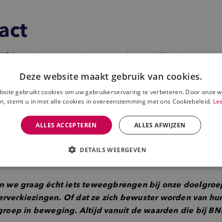
act
A inzicht in de waardering van de verschillende campagne
groep in beweging brengen. Deze inzichten neemt zij weer
Deze website maakt gebruik van cookies.
site gebruikt cookies om uw gebruikerservaring te verbeteren. Door onze w
n, stemt u in met alle cookies in overeenstemming met ons Cookiebeleid.
Le
ezingen (22 november 2023) heeft BNNVARA een campagne
mmen. Uit het onderzoek van deze campagne blijkt dat 22% 
ALLES ACCEPTEREN
ALLES AFWIJZEN
e naar de stembus is gegaan.
DETAILS WEERGEVEN
we graag écht iets teweegbrengen bij onze doelgroep
rverkiezingen. Of dat ze zich bewuster worden van hun
lgroep in beweging. Altijd vanuit de waarden die bij 