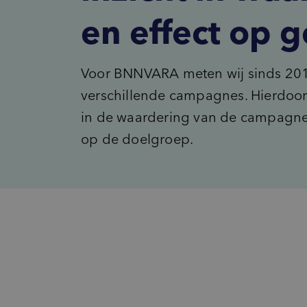
Innovatie
en effect op 
inventory_2
Product-ontwikkeling
pie_chart
Marktpotentie
sign_language
Usage & Attitude
Voor BNNVARA meten wij sinds 201
verschillende campagnes. Hierdoor
in de waardering van de campagnes
op de doelgroep.