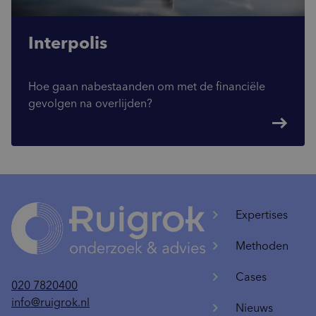
Interpolis
Hoe gaan nabestaanden om met de financiële
gevolgen na overlijden?
east
Expertises
Methoden
Cases
020 7820400
info@ruigrok.nl
Nieuws