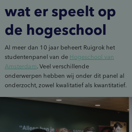
Advies
wat er speelt op
inventory_2
Product-ontwikkeling
pie_chart
insights
Marktpotentie
Data & Insights kickstart
sign_language
unknown_document
Usage & Attitude
Focussessie
de hogeschool
step_over
What’s Next workshop
cast_for_education
Doelgroepinzichten
Masterclass
Al meer dan 10 jaar beheert Ruigrok het
groups_2
(Potentiële) doelgroepen
studentenpanel van de
Hogeschool van
psychology_alt
Behoeften
record_voice_over
Amsterdam
. Veel verschillende
Opinieonderzoek
onderwerpen hebben wij onder dit panel al
onderzocht, zowel kwalitatief als kwantitatief.