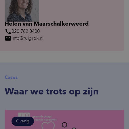
Helen van Maarschalkerweerd
phone
020 782 0400
mail
info@ruigrok.nl
Cases
Waar we trots op zijn
Overig