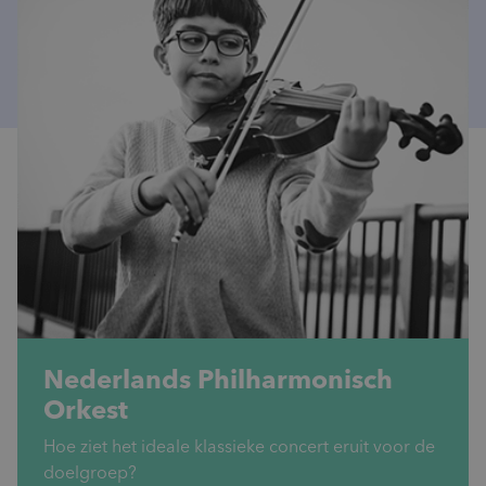
Nederlands Philharmonisch
Orkest
Hoe ziet het ideale klassieke concert eruit voor de
doelgroep?