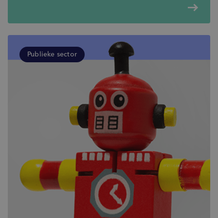
east
Publieke sector