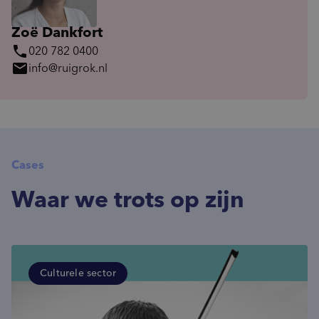
Zoë Dankfort
phone
020 782 0400
mail
info@ruigrok.nl
Cases
Waar we trots op zijn
Culturele sector