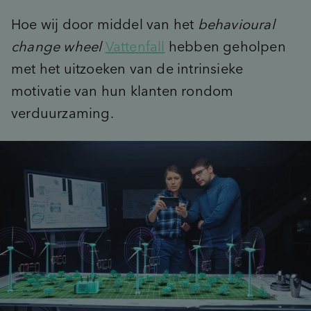
Advies
inventory_2
Product-ontwikkeling
Hoe wij door middel van het
behavioural
pie_chart
insights
Marktpotentie
Data & Insights kickstart
change wheel
Vattenfall
hebben geholpen
sign_language
unknown_document
Usage & Attitude
Focussessie
met het uitzoeken van de intrinsieke
step_over
What’s Next workshop
cast_for_education
Doelgroepinzichten
Masterclass
motivatie van hun klanten rondom
verduurzaming.
groups_2
(Potentiële) doelgroepen
psychology_alt
Behoeften
record_voice_over
Opinieonderzoek