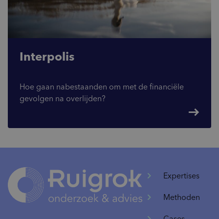
Interpolis
Hoe gaan nabestaanden om met de financiële
gevolgen na overlijden?
east
Expertises
Methoden
Cases