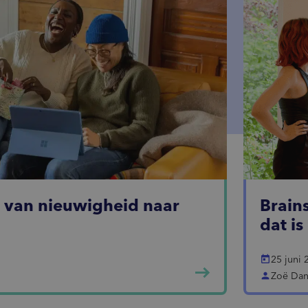
: van nieuwigheid naar
Brain
dat i
today
25 juni 
east
person
Zoë Dan