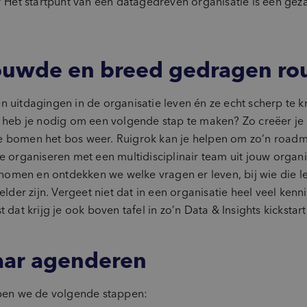
k? Het startpunt van een datagedreven organisatie is een ge
uwde en breed gedragen rou
 uitdagingen in de organisatie leven én ze echt scherp te kr
en heb je nodig om een volgende stap te maken? Zo creëer 
e bomen het bos weer. Ruigrok kan je helpen om zo’n roadma
e organiseren met een multidisciplinair team uit jouw organ
omen en ontdekken we welke vragen er leven, bij wie die le
elder zijn. Vergeet niet dat in een organisatie heel veel kenn
dat krijg je ook boven tafel in zo’n Data & Insights kickstart
aar agenderen
lopen we de volgende stappen: