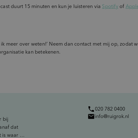
ast duurt 15 minuten en kun je luisteren via
Spotify
of
Appl
il ik meer over weten!’ Neem dan contact met mij op, zodat
 organisatie kan betekenen.
phone
020 782 0400
mail
info@ruigrok.nl
 bij
anaf dat
 is waar ik