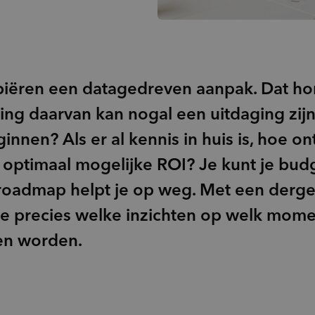
Doelgroepinzichten
groups_2
(Potentiële) doelgroepen
psychology_alt
Behoeften
record_voice_over
Opinieonderzoek
biëren een datagedreven aanpak. Dat ho
ng daarvan kan nogal een uitdaging zijn
nen? Als er al kennis in huis is, hoe onts
 optimaal mogelijke ROI? Je kunt je bu
roadmap helpt je op weg. Met een dergel
 je precies welke inzichten op welk mom
en worden.