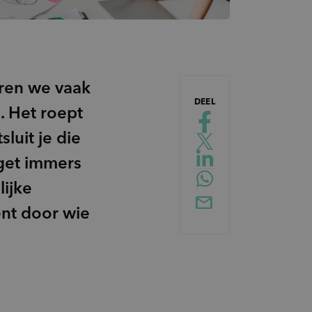
ren we vaak
DEEL
. Het roept
luit je die
dget immers
ijke
ent door wie