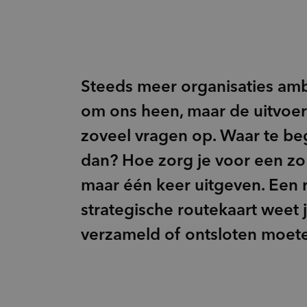
Innovatie
inventory_2
Product-ontwikkeling
pie_chart
Marktpotentie
sign_language
Usage & Attitude
Steeds meer organisaties am
om ons heen, maar de uitvoeri
zoveel vragen op. Waar te begin
dan? Hoe zorg je voor een zo
maar één keer uitgeven. Een 
strategische routekaart weet
verzameld of ontsloten moet