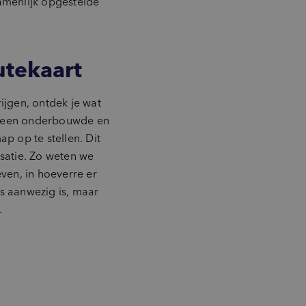
zamenlijk opgestelde
tekaart
ijgen, ontdek je wat
je een onderbouwde en
p op te stellen. Dit
isatie. Zo weten we
ven, in hoeverre er
is aanwezig is, maar
.