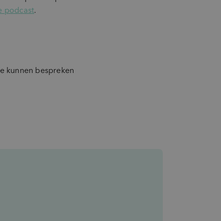
e podcast
.
 we kunnen bespreken