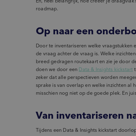
En, heel belangrijk, hoe creëer je draagvla
roadmap.
Op naar een onderbo
Door te inventariseren welke vraagstukken en
de vraag achter de vraag is. Welke inzicht
breed gedragen routekaart en zie je door d
doen we door een
Data & Insights kickstart
t
zeker dat alle perspectieven worden meegen
sprake is van overlap en welke inzichten al h
misschien nog niet op de goede plek. En juist 
Van inventariseren n
Tijdens een Data & Insights kickstart door