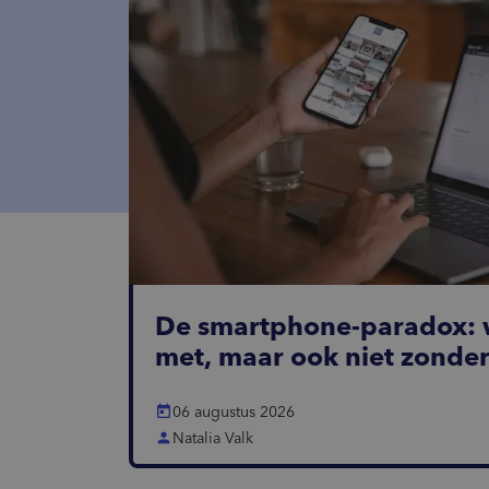
De smartphone-paradox: 
met, maar ook niet zonde
today
06 augustus 2026
person
Natalia Valk