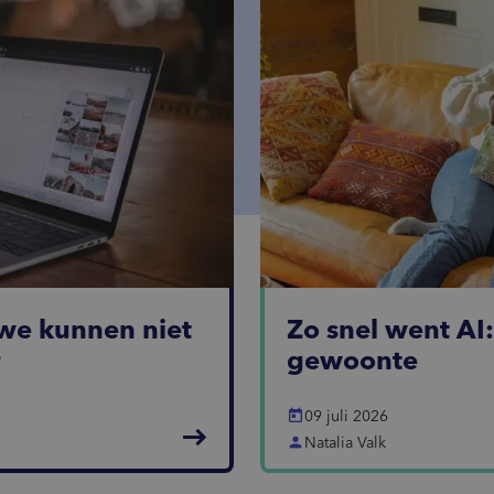
we kunnen niet
Zo snel went AI
r
gewoonte
today
09 juli 2026
east
person
Natalia Valk