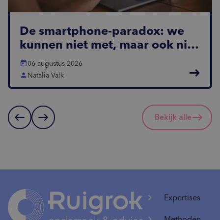
De smartphone-paradox: we
kunnen niet met, maar ook niet
zonder
today
06 augustus 2026
east
person
Natalia Valk
west
east
Bekijk alle
Expertises
Methoden