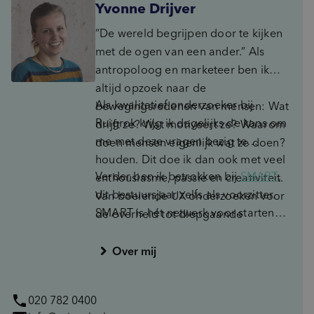
Yvonne Drijver
“De wereld begrijpen door te kijken
met de ogen van een ander.” Als
antropoloog en marketeer ben ik
altijd opzoek naar de
Als kwalitatief onderzoeker bij
bewegingsredenen van mensen: Wat
Ruigrok krijg ik dagelijks de kans om
drijft ze? Wat motiveert ze? Waarom
me met deze vragen bezig te
doen mensen eigenlijk wat ze doen?
houden. Dit doe ik dan ook met veel
Verder ben ik betrokken bij
SMART
,
enthousiasme, passie en creativiteit.
dit bestuursjaar zelfs als voorzitter.
Van boeiende UX onderzoeken voor
SMART is hét netwerk voor startende
de overheid tot diepgaande
talenten op het gebied van data,
behoefte onderzoeken voor de
insights en analytics.
culturele sector. Eén van mijn
Over mij
favoriete onderzoeksmethoden is de
research community, waarbij je nét
phone
020 782 0400
iets meer over de context van