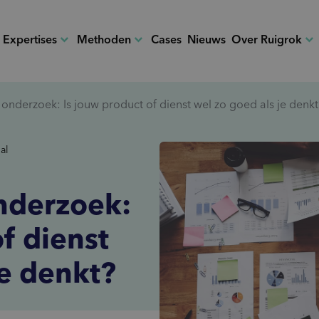
Expertises
Methoden
Cases
Nieuws
Over Ruigrok
Onze expe
onderzoek: Is jouw product of dienst wel zo goed als je denkt
Ons bedrijf
rzoek
Klantervaring
Advies
Onze werk
Ruigrok & 
al
computer
insights
Onze vacat
User Experience (UX)
Data & Insights kickstart
cable
unknown_document
Customer journey
Focussessie
shopping_cart_checkout
step_over
nderzoek:
Winkelervaring
What’s Next workshop
sentiment_satisfied
cast_for_education
Tevredenheid
Masterclass
f dienst
je denkt?