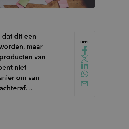
 dat dit een
DEEL
t worden, maar
 producten van
bent niet
manier om van
n achteraf…