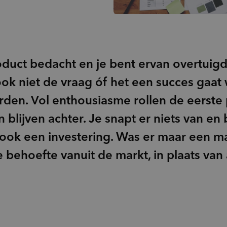
Doelgroepinzichten
groups_2
(Potentiële) doelgroepen
psychology_alt
Behoeften
record_voice_over
Opinieonderzoek
oduct bedacht en je bent ervan overtuigd
n ook niet de vraag óf het een succes gaa
rden. Vol enthousiasme rollen de eerste
blijven achter. Je snapt er niets van en 
r ook een investering. Was er maar een 
de behoefte vanuit de markt, in plaats va