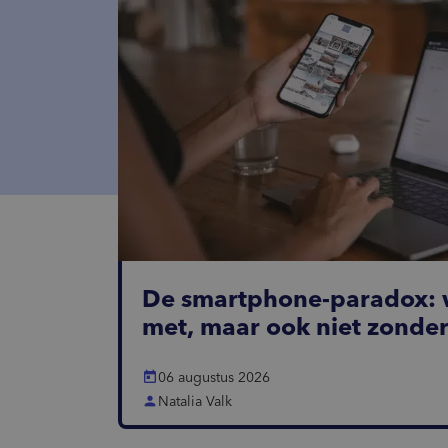
De smartphone-paradox: 
met, maar ook niet zonde
today
06 augustus 2026
person
Natalia Valk