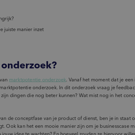
grijk?
 juiste manier inzet
e onderzoek?
 van
marktpotentie onderzoek
. Vanaf het moment dat je een
or marktpotentie onderzoek. In dit onderzoek vraag je feedba
 zijn dingen die nog beter kunnen? Wat mist nog in het conc
van de conceptfase van je product of dienst, ben je in staat
gt. Ook kan het een mooie manier zijn om je businesscase me
p jouw idee te wachten? En hoeveel zouden ze hiervoor willen