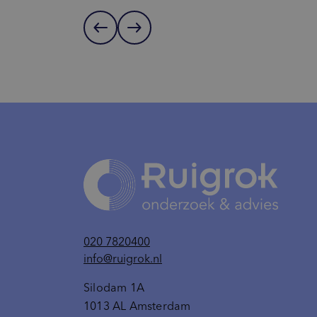
west
east
020 7820400
info@ruigrok.nl
Silodam 1A
1013 AL Amsterdam