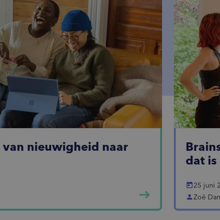
: van nieuwigheid naar
Brain
dat i
today
25 juni 
east
person
Zoë Dan