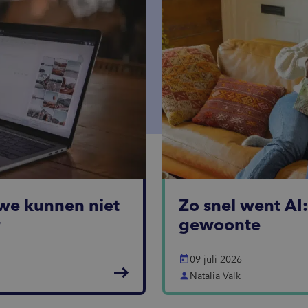
we kunnen niet
Zo snel went AI
r
gewoonte
today
09 juli 2026
east
person
Natalia Valk