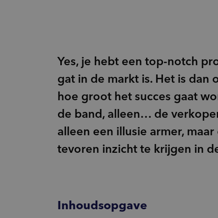
Innovatie
inventory_2
Product-ontwikkeling
pie_chart
Marktpotentie
sign_language
Usage & Attitude
Yes, je hebt een top-notch pr
gat in de markt is. Het is da
hoe groot het succes gaat wo
de band, alleen… de verkopen 
alleen een illusie armer, maa
tevoren inzicht te krijgen in 
Inhoudsopgave