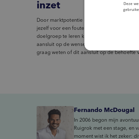
inzet
Deze web
gebruike
Door marktpotentie onderzoek op het juiste
jezelf voor een foute beslissing behoeden. J
doelgroep te leren kennen en te begrijpen. 
aansluit op de wensen en behoeftes van de m
graag weten of dit aansluit op de behoefte
Fernando McDougal
In 2006 begon mijn avontuur
Ruigrok met een stage, en v
moment wist ik het zeker: dit