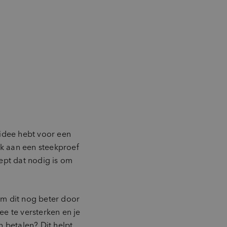
 idee hebt voor een
ck aan een steekproef
ept dat nodig is om
 om dit nog beter door
e te versterken en je
 betalen? Dit helpt