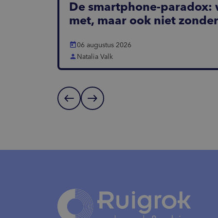
De smartphone-paradox: 
met, maar ook niet zonde
today
06 augustus 2026
person
Natalia Valk
west
east