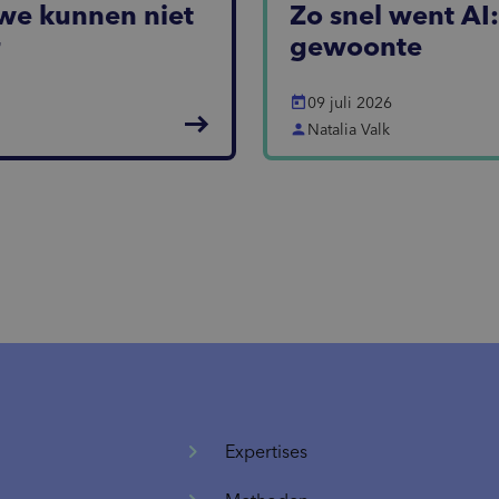
we kunnen niet
Zo snel went AI
r
gewoonte
today
09 juli 2026
east
person
Natalia Valk
Expertises