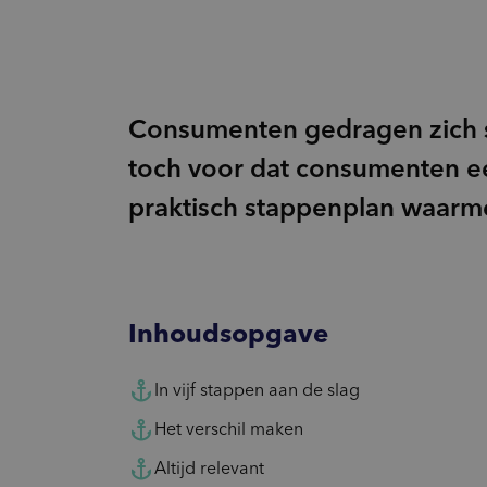
Innovatie
inventory_2
Product-ontwikkeling
pie_chart
Marktpotentie
sign_language
Usage & Attitude
Consumenten gedragen zich st
toch voor dat consumenten ee
praktisch stappenplan waarm
Inhoudsopgave
In vijf stappen aan de slag
Het verschil maken
Altijd relevant