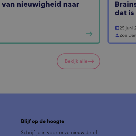
: van nieuwigheid naar
Brain
dat i
today
25 juni 
east
person
Zoë Dan
Bekijk alle
Blijf op de hoogte
Schrijf je in voor onze nieuwsbrief