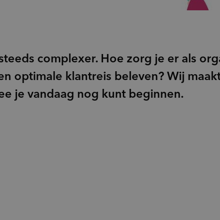
Doelgroepinzichten
groups_2
(Potentiële) doelgroepen
psychology_alt
Behoeften
record_voice_over
Opinieonderzoek
eeds complexer. Hoe zorg je er als org
n optimale klantreis beleven? Wij maak
ee je vandaag nog kunt beginnen.