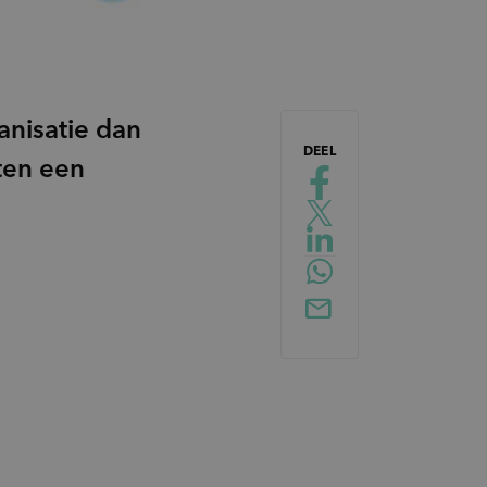
anisatie dan
DEEL
ten een