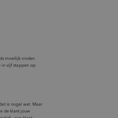
s moeilijk vinden
in vijf stappen op
 dat is nogal wat. Maar
oe de klant jouw
atief – een klant