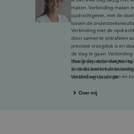
maken. Verbinding maken m
opdrachtgever, met de doe
tussen de onderzoeksresulta
Verbinding met de opdrach
door samen te ontrafelen wa
precieze vraagstuk is en d
de slag te gaan. Verbinding
Hoe ik die verbindingen leg
doelgroep door met hen te
ik onder andere door onde
en te duiken in hun belevin
creatief aan te vliegen en zo
Verbinding tussen de
(onbewuste) behoeften bove
onderzoeksresultaten door 
krijgen. Door goed door te 
analyseren en zo te ontdek
Over mij
zowel de doelgroep als de
kansen liggen.
opdrachtgever. Door visualis
gebruiken om complexe ma
begrijpelijk te maken. En do
workshop samen inzichten 