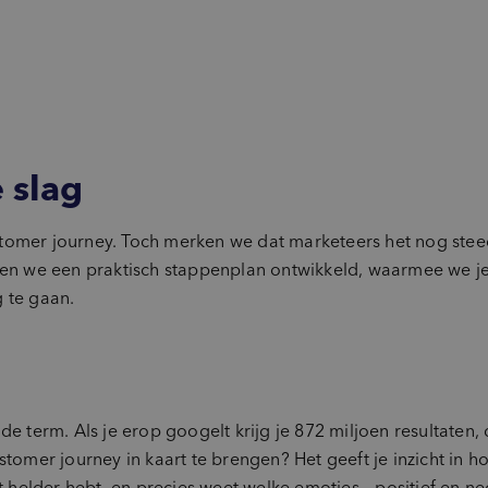
e slag
tomer journey. Toch merken we dat marketeers het nog steed
 we een praktisch stappenplan ontwikkeld, waarmee we je 
 te gaan.
de term. Als je erop googelt krijg je 872 miljoen resultaten,
stomer journey in kaart te brengen? Het geeft je inzicht in h
t helder hebt, en precies weet welke emoties – positief en neg