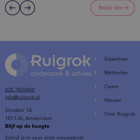
west
east
Bekijk alle
Expertises
Methoden
Cases
020 7820400
info@ruigrok.nl
Nieuws
Silodam 1A
Over Ruigrok
1013 AL Amsterdam
Blijf op de hoogte
Schrijf je in voor onze nieuwsbrief