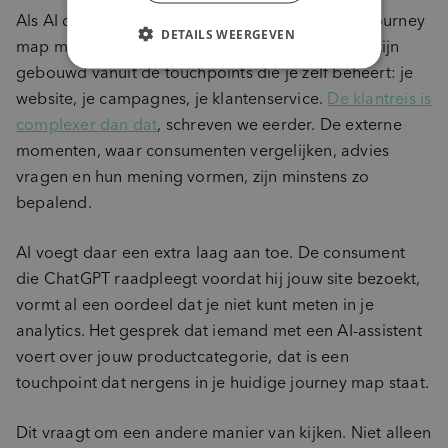
Als AI de klantreis verandert, moet je customer journey
DETAILS WEERGEVEN
map mee veranderen. De meeste journey maps zijn
gebouwd vanuit de touchpoints die je zelf beheert: je
website, je campagnes, je klantenservice.
De klantreis is
complexer dan dat
, schreven we eerder. De externe
momenten, waar consumenten vergelijken, advies
vragen en hun mening vormen, zijn minstens zo
bepalend.
AI voegt daar een extra laag aan toe. De consument
die ChatGPT raadpleegt voordat hij jouw site bezoekt,
vormt al een oordeel dat je niet kunt meten in je
analytics. Het gesprek dat iemand met een AI-assistent
voert over jouw productcategorie, dat is een
touchpoint dat nergens in je huidige journey map staat.
Dit vraagt om een andere manier van kijken. Niet alleen