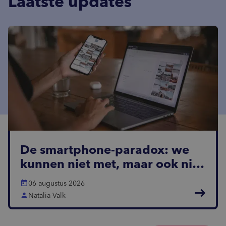
Laatste updates
De smartphone-paradox: we
kunnen niet met, maar ook niet
zonder
today
06 augustus 2026
east
person
Natalia Valk