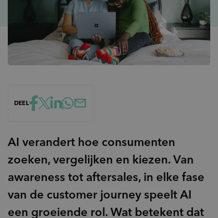
Advies
inventory_2
Product-ontwikkeling
pie_chart
insights
Marktpotentie
Data & Insights kickstart
sign_language
unknown_document
Usage & Attitude
Focussessie
step_over
What’s Next workshop
cast_for_education
Doelgroepinzichten
Masterclass
groups_2
(Potentiële) doelgroepen
psychology_alt
Behoeften
DEEL
record_voice_over
Opinieonderzoek
AI verandert hoe consumenten
zoeken, vergelijken en kiezen. Van
awareness tot aftersales, in elke fase
van de customer journey speelt AI
een groeiende rol. Wat betekent dat