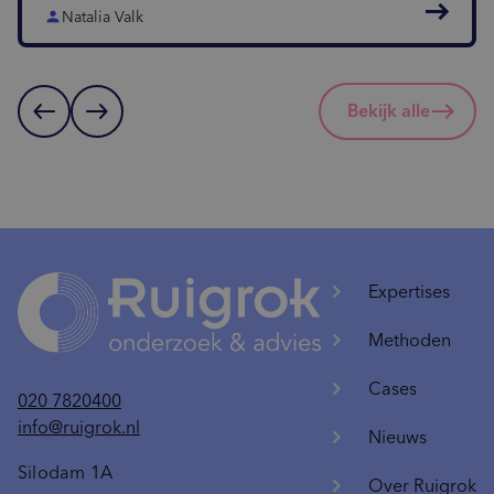
east
person
Natalia Valk
west
east
Bekijk alle
Expertises
Methoden
Cases
020 7820400
info@ruigrok.nl
Nieuws
Silodam 1A
Over Ruigrok